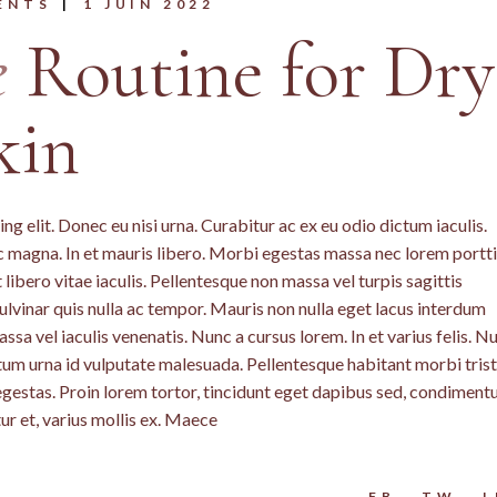
ENTS
1 JUIN 2022
e
Routine for Dry
kin
g elit. Donec eu nisi urna. Curabitur ac ex eu odio dictum iaculis.
c magna. In et mauris libero. Morbi egestas massa nec lorem portti
libero vitae iaculis. Pellentesque non massa vel turpis sagittis
lvinar quis nulla ac tempor. Mauris non nulla eget lacus interdum
a vel iaculis venenatis. Nunc a cursus lorem. In et varius felis. N
ntum urna id vulputate malesuada. Pellentesque habitant morbi tris
egestas. Proin lorem tortor, tincidunt eget dapibus sed, condimen
ur et, varius mollis ex. Maece
FB
TW