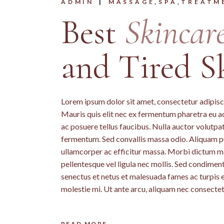
ADMIN
MASSAGE
SPA
TREATM
Best
Skincar
and Tired S
Lorem ipsum dolor sit amet, consectetur adipiscin
Mauris quis elit nec ex fermentum pharetra eu a
ac posuere tellus faucibus. Nulla auctor volutpat 
fermentum. Sed convallis massa odio. Aliquam pu
ullamcorper ac efficitur massa. Morbi dictum mass
pellentesque vel ligula nec mollis. Sed condime
senectus et netus et malesuada fames ac turpis 
molestie mi. Ut ante arcu, aliquam nec consectet
READ MORE