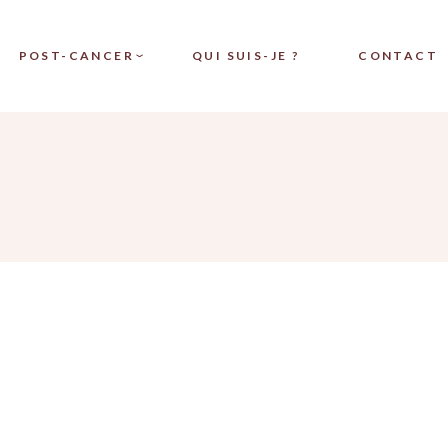
POST-CANCER
QUI SUIS-JE ?
CONTACT
MAQUILLAGE CORRECTEUR
ATION
FABRICATION DE PROTHÈSE
MAMMAIRE EN SILICONE
TATOUAGE D’ARÉOLE
MAMMAIRE EN 3D
DERMO-PIGMENTATION
AVANT CHIMIO
PLASMA FROID