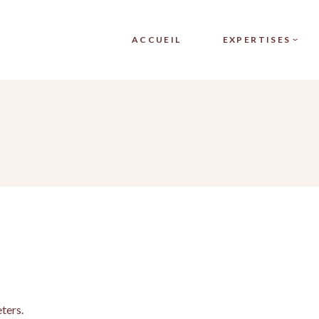
MAQUILLAGE
MAQUILLAGE CORRECTEUR
ACCUEIL
EXPERTISES
DERMOPIGMENTATION
FABRICATION DE PROTHÈSE
MAMMAIRE EN SILICONE
CAMOUFLAGE
TATOUAGE D’ARÉOLE
PLASMA FROID
MAMMAIRE EN 3D
MAQUILLAGE
DERMO-PIGMENTATION
DERMOPIGMENT
AVANT CHIMIO
CAMOUFLAGE
PLASMA FROID
PLASMA FROID
ters.