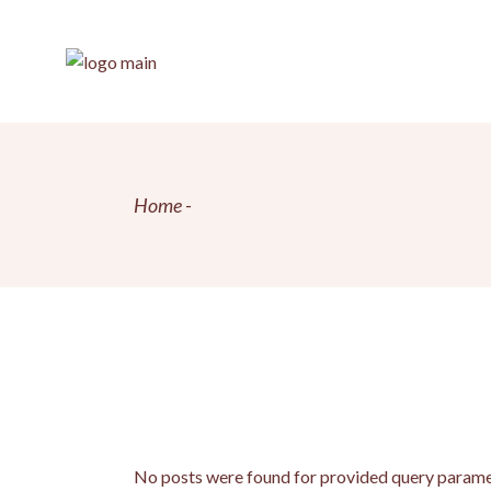
Skip
to
the
content
Home
No posts were found for provided query parame